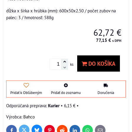
dĺžka x šírka x hrúbka (mm): 600x50x2.50 / počet zubov na
palec: 3 / hmotnosť: 588g
62,72 €
77,15 €
s DPH
DO KOŠÍKA
ks
Pridať k Obľúbeným
Pridať do zoznamu
Doručenia
Kurier
•
6,15 €
•
Výrobca:
Bahco
Bluesky
Twitter
Facebook
Pinterest
Reddit
LinkedIn
WhatsApp
E-