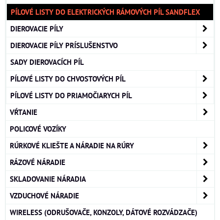
PÍLOVÉ LISTY DO ELEKTRICKÝCH RÁMOVÝCH PÍL SANDFLEX
DIEROVACIE PÍLY
DIEROVACIE PÍLY PRÍSLUŠENSTVO
SADY DIEROVACÍCH PÍL
PÍLOVÉ LISTY DO CHVOSTOVÝCH PÍL
PÍLOVÉ LISTY DO PRIAMOČIARYCH PÍL
VŔTANIE
POLICOVÉ VOZÍKY
RÚRKOVÉ KLIEŠTE A NÁRADIE NA RÚRY
RÁZOVÉ NÁRADIE
SKLADOVANIE NÁRADIA
VZDUCHOVÉ NÁRADIE
WIRELESS (ODRUŠOVAČE, KONZOLY, DÁTOVÉ ROZVÁDZAČE)