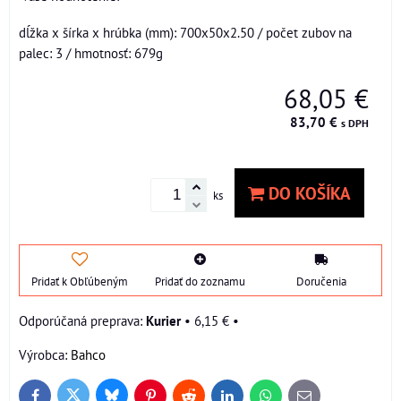
dĺžka x šírka x hrúbka (mm): 700x50x2.50 / počet zubov na
palec: 3 / hmotnosť: 679g
68,05 €
83,70 €
s DPH
DO KOŠÍKA
ks
Pridať k Obľúbeným
Pridať do zoznamu
Doručenia
Kurier
•
6,15 €
•
Výrobca:
Bahco
Bluesky
Twitter
Facebook
Pinterest
Reddit
LinkedIn
WhatsApp
E-