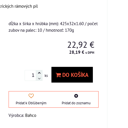
ktrických rámových píl
dĺžka x šírka x hrúbka (mm): 425x32x1.60 / počet
zubov na palec: 10 / hmotnosť: 170g
22,92 €
28,19 €
s DPH
DO KOŠÍKA
ks
Pridať k Obľúbeným
Pridať do zoznamu
Výrobca:
Bahco