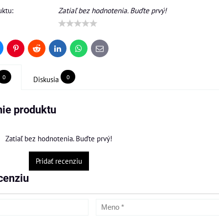
ktu:
Zatiaľ bez hodnotenia. Buďte prvý!
uesky
Pinterest
Reddit
LinkedIn
WhatsApp
E-
mail
0
0
Diskusia
ie produktu
Zatiaľ bez hodnotenia. Buďte prvý!
Pridať recenziu
cenziu