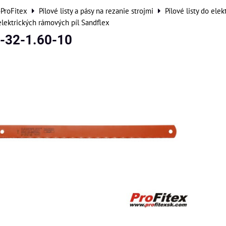
-ProFitex
Pílové listy a pásy na rezanie strojmi
Pílové listy do ele
 elektrických rámových píl Sandflex
-32-1.60-10