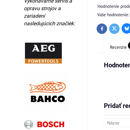
Vykonávame servis a
Hodnotenie produ
opravu strojov a
Vaše hodnotenie:
zariadení
nasledujúcich značiek:
Bl
Twitter
Facebook
Recenzie
Hodnoten
Pridať re