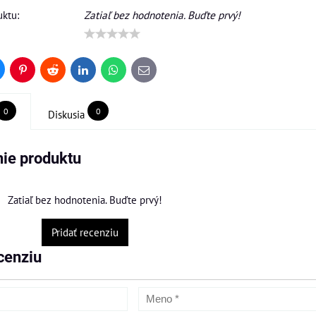
ktu:
Zatiaľ bez hodnotenia. Buďte prvý!
uesky
Pinterest
Reddit
LinkedIn
WhatsApp
E-
mail
0
0
Diskusia
ie produktu
Zatiaľ bez hodnotenia. Buďte prvý!
Pridať recenziu
cenziu