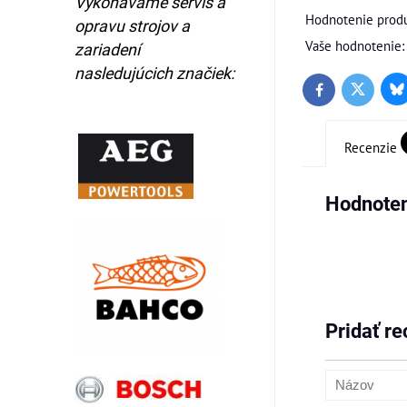
Vykonávame servis a
Hodnotenie produ
opravu strojov a
Vaše hodnotenie:
zariadení
nasledujúcich značiek:
Bl
Twitter
Facebook
Recenzie
Hodnoten
Pridať re