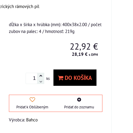
ktrických rámových píl
dĺžka x šírka x hrúbka (mm): 400x38x2.00 / počet
zubov na palec: 4 / hmotnosť: 219g
22,92 €
28,19 €
s DPH
DO KOŠÍKA
ks
Pridať k Obľúbeným
Pridať do zoznamu
Výrobca:
Bahco