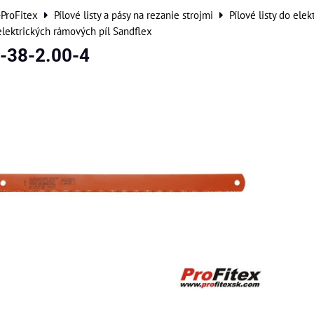
-ProFitex
Pílové listy a pásy na rezanie strojmi
Pílové listy do ele
 elektrických rámových píl Sandflex
-38-2.00-4