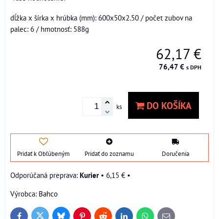
dĺžka x šírka x hrúbka (mm): 600x50x2.50 / počet zubov na
palec: 6 / hmotnosť: 588g
62,17 €
76,47 €
s DPH
DO KOŠÍKA
ks
Pridať k Obľúbeným
Pridať do zoznamu
Doručenia
Kurier
•
6,15 €
•
Výrobca:
Bahco
Bluesky
Twitter
Facebook
Pinterest
Reddit
LinkedIn
WhatsApp
E-