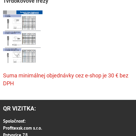
T
vrdokovové frézy
Suma minimálnej objednávky cez e-shop je 30 € bez
DPH
QR VIZITKA:
Spoločnosť:
Profitexsk.com s.r.o.
Potvorice 78