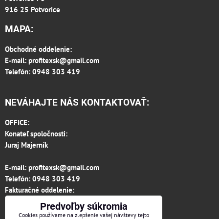
916 25 Potvorice
MAPA:
Obchodné oddelenie:
E-mail:
profitexsk@gmail.com
Telefón: 0948 303 419
NEVÁHAJTE NÁS KONTAKTOVAŤ:
OFFICE:
Konateľ spoločnosti:
Juraj Majerník
E-mail:
profitexsk@gmail.com
Telefón:
0948 303 419
Fakturačné oddelenie:
invoice.profitexsk@gmail.com
Predvoľby súkromia
IČO: 36313157
Cookies používame na zlepšenie vašej návštevy tejto