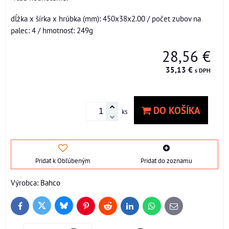
dĺžka x šírka x hrúbka (mm): 450x38x2.00 / počet zubov na
palec: 4 / hmotnosť: 249g
28,56 €
35,13 €
s DPH
DO KOŠÍKA
ks
Pridať k Obľúbeným
Pridať do zoznamu
Výrobca:
Bahco
Bluesky
Twitter
Facebook
Pinterest
Reddit
LinkedIn
WhatsApp
E-
mail