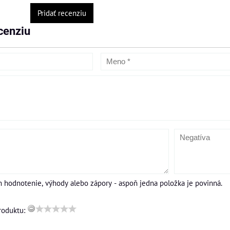
Pridať recenziu
cenziu
m hodnotenie, výhody alebo zápory - aspoň jedna položka je povinná.
roduktu: