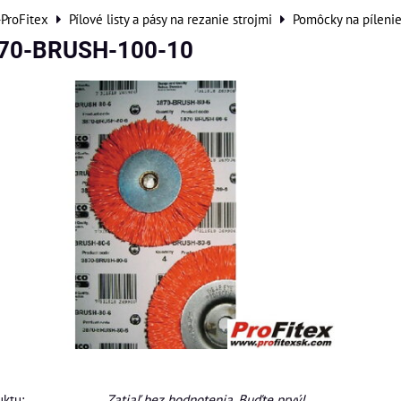
-ProFitex
Pílové listy a pásy na rezanie strojmi
Pomôcky na píleni
870-BRUSH-100-10
ktu:
Zatiaľ bez hodnotenia. Buďte prvý!