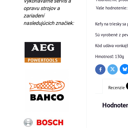
Vykonávame servis a
Vaše hodnotenie:
opravu strojov a
zariadení
nasledujúcich značiek:
Kefy na triesky s
Sú vyrobené z pev
Kód udáva vonkajš
Hmotnosť: 130g
Bl
Twitter
Facebook
Recenzie
Hodnoten