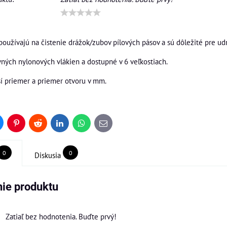
a používajú na čistenie drážok/zubov pílových pásov a sú dôležité pre 
ných nylonových vlákien a dostupné v 6 veľkostiach.
í priemer a priemer otvoru v mm.
uesky
Pinterest
Reddit
LinkedIn
WhatsApp
E-
mail
0
0
Diskusia
ie produktu
Zatiaľ bez hodnotenia. Buďte prvý!