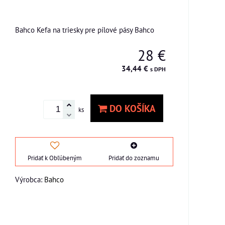
e
Bahco Kefa na triesky pre pílové pásy Bahco
28 €
34,44 €
s DPH
DO KOŠÍKA
ks
Pridať k Obľúbeným
Pridať do zoznamu
Výrobca:
Bahco