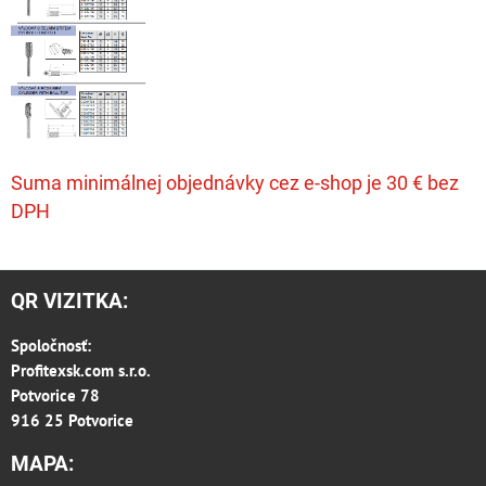
Suma minimálnej objednávky cez e-shop je 30 € bez
DPH
QR VIZITKA:
Spoločnosť:
Profitexsk.com s.r.o.
Potvorice 78
916 25 Potvorice
MAPA: