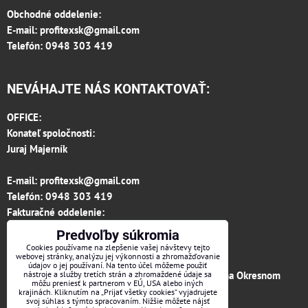
Obchodné oddelenie:
E-mail:
profitexsk@gmail.com
Telefón: 0948 303 419
NEVÁHAJTE NÁS KONTAKTOVAŤ:
OFFICE:
Konateľ spoločnosti:
Juraj Majerník
E-mail:
profitexsk@gmail.com
Telefón:
0948 303 419
Fakturačné oddelenie:
invoice.profitexsk@gmail.com
Predvoľby súkromia
IČO: 36313157
Cookies používame na zlepšenie vašej návštevy tejto
webovej stránky, analýzu jej výkonnosti a zhromažďovanie
IČ DPH: SK 2020182615
údajov o jej používaní. Na tento účel môžeme použiť
Firma je zapísaná v obchodnom registri vedenom na Okresnom
nástroje a služby tretích strán a zhromaždené údaje sa
môžu preniesť k partnerom v EÚ, USA alebo iných
súde v Trenčíne, vložka č.12066/R odd. s.r.o.
krajinách. Kliknutím na „Prijať všetky cookies“ vyjadrujete
svoj súhlas s týmto spracovaním. Nižšie môžete nájsť