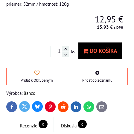
priemer: 52mm / hmotnosť: 120g
12,95 €
15,93 €
s DPH
DO KOŠÍKA
ks
Pridať k Obľúbeným
Pridať do zoznamu
Výrobca:
Bahco
Bluesky
Twitter
Facebook
Pinterest
Reddit
LinkedIn
WhatsApp
E-
mail
0
0
Recenzie
Diskusia