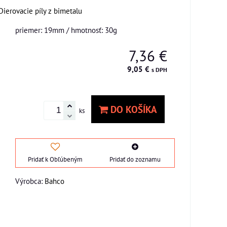
Dierovacie píly z bimetalu
priemer: 19mm / hmotnosť: 30g
7,36 €
9,05 €
s DPH
DO KOŠÍKA
ks
Pridať k Obľúbeným
Pridať do zoznamu
Výrobca:
Bahco