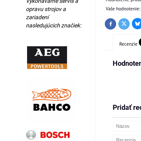
Vykonávame servis a
Vaše hodnotenie:
opravu strojov a
zariadení
nasledujúcich značiek:
Bl
Twitter
Facebook
Recenzie
Hodnoten
Pridať re