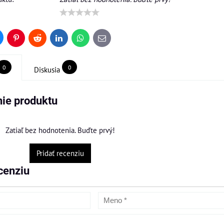
uesky
Pinterest
Reddit
LinkedIn
WhatsApp
E-
mail
0
0
Diskusia
ie produktu
Zatiaľ bez hodnotenia. Buďte prvý!
Pridať recenziu
cenziu