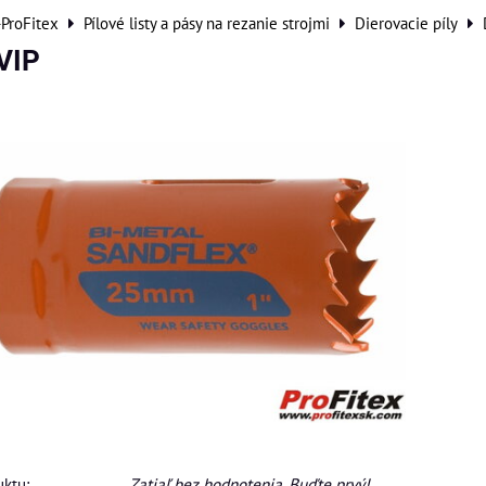
-ProFitex
Pílové listy a pásy na rezanie strojmi
Dierovacie píly
VIP
ktu:
Zatiaľ bez hodnotenia. Buďte prvý!