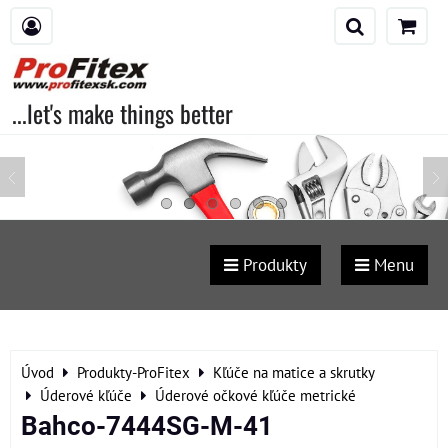
...let's make things better
Produkty
Menu
Úvod
Produkty-ProFitex
Kľúče na matice a skrutky
Úderové kľúče
Úderové očkové kľúče metrické
Bahco-7444SG-M-41