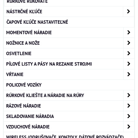
RÚRKOVÉ RUKOVÄTE
NÁSTRČNÉ KĽÚČE
ČAPOVÉ KĽÚČE NASTAVITEĽNÉ
MOMENTOVÉ NÁRADIE
NOŽNICE A NOŽE
OSVETLENIE
PÍLOVÉ LISTY A PÁSY NA REZANIE STROJMI
VŔTANIE
POLICOVÉ VOZÍKY
RÚRKOVÉ KLIEŠTE A NÁRADIE NA RÚRY
RÁZOVÉ NÁRADIE
SKLADOVANIE NÁRADIA
VZDUCHOVÉ NÁRADIE
WIRELESS (ODRUŠOVAČE, KONZOLY, DÁTOVÉ ROZVÁDZAČE)