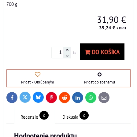
700 g
31,90 €
39,24 €
s DPH
DO KOŠÍKA
ks
Pridať k Obľúbeným
Pridať do zoznamu
Bluesky
Twitter
Facebook
Pinterest
Reddit
LinkedIn
WhatsApp
E-
mail
0
0
Recenzie
Diskusia
Hodnotenie produktu