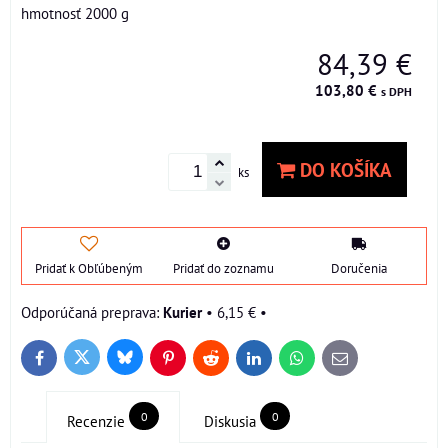
hmotnosť 2000 g
84,39 €
103,80 €
s DPH
DO KOŠÍKA
ks
Pridať k Obľúbeným
Pridať do zoznamu
Doručenia
Kurier
•
6,15 €
•
Bluesky
Twitter
Facebook
Pinterest
Reddit
LinkedIn
WhatsApp
E-
mail
0
0
Recenzie
Diskusia