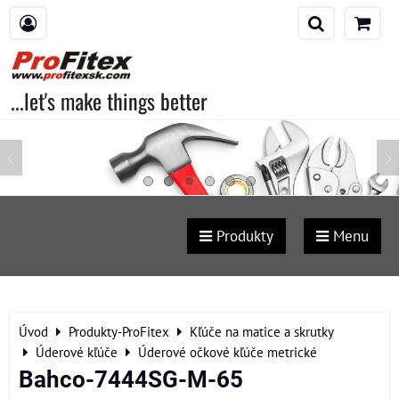
...let's make things better
Produkty
Menu
Úvod
Produkty-ProFitex
Kľúče na matice a skrutky
Úderové kľúče
Úderové očkové kľúče metrické
Bahco-7444SG-M-65