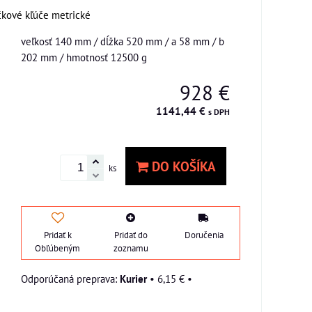
kové kľúče metrické
veľkosť 140 mm / dĺžka 520 mm / a 58 mm / b
202 mm / hmotnosť 12500 g
928 €
1141,44 €
s DPH
DO KOŠÍKA
ks
Pridať k
Pridať do
Doručenia
Obľúbeným
zoznamu
Kurier
•
6,15 €
•