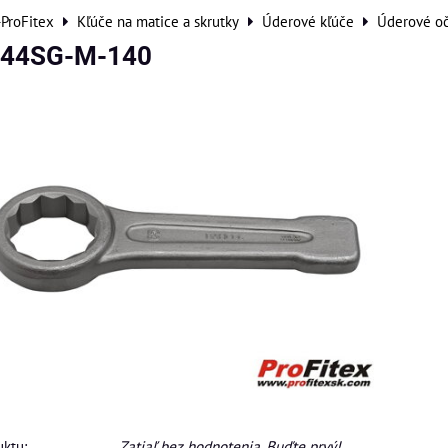
-ProFitex
Kľúče na matice a skrutky
Úderové kľúče
Úderové oč
444SG-M-140
ktu:
Zatiaľ bez hodnotenia. Buďte prvý!