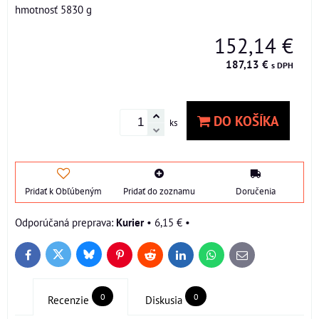
hmotnosť 5830 g
152,14 €
187,13 €
s DPH
DO KOŠÍKA
ks
Pridať k Obľúbeným
Pridať do zoznamu
Doručenia
Kurier
•
6,15 €
•
Bluesky
Twitter
Facebook
Pinterest
Reddit
LinkedIn
WhatsApp
E-
mail
0
0
Recenzie
Diskusia