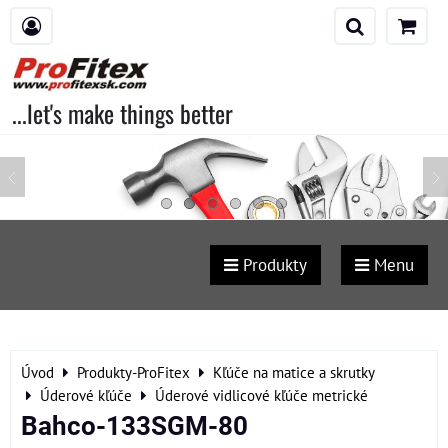
...let's make things better
Produkty
Menu
Úvod
Produkty-ProFitex
Kľúče na matice a skrutky
Úderové kľúče
Úderové vidlicové kľúče metrické
Bahco-133SGM-80