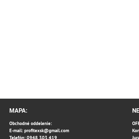
MAPA:
N
Obchodné oddelenie:
OFF
E-mail:
profitexsk@gmail.com
Kon
Telefón: 0948 303 419
Jur