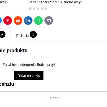
ktu:
Zatiaľ bez hodnotenia. Buďte prvý!
uesky
Pinterest
Reddit
LinkedIn
WhatsApp
E-
mail
0
0
Diskusia
ie produktu
Zatiaľ bez hodnotenia. Buďte prvý!
Pridať recenziu
cenziu