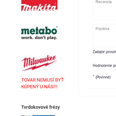
Zadajte prosí
Hodnotenie p
*
(Povinné)
TOVAR NEMUSÍ BYŤ
KÚPENÝ U NÁS!!!
T
vrdokovové frézy