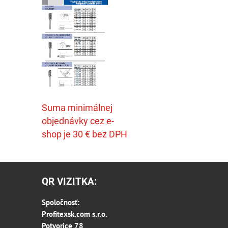
Suma minimálnej
objednávky cez e-
shop je 30 € bez DPH
QR VIZITKA:
Spoločnosť:
Profitexsk.com s.r.o.
Potvorice 78