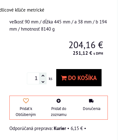
dlicové kľúče metrické
veľkosť 90 mm / dĺžka 445 mm / a 38 mm / b 194
mm / hmotnosť 8140 g
204,16 €
251,12 €
s DPH
DO KOŠÍKA
ks
Pridať k
Pridať do
Doručenia
Obľúbeným
zoznamu
Kurier
•
6,15 €
•