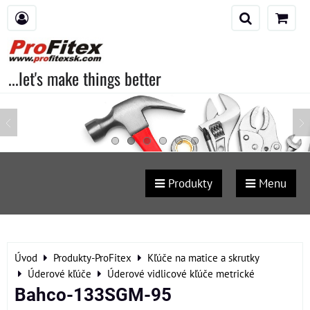
...let's make things better
Produkty
Menu
Úvod
Produkty-ProFitex
Kľúče na matice a skrutky
Úderové kľúče
Úderové vidlicové kľúče metrické
Bahco-133SGM-95