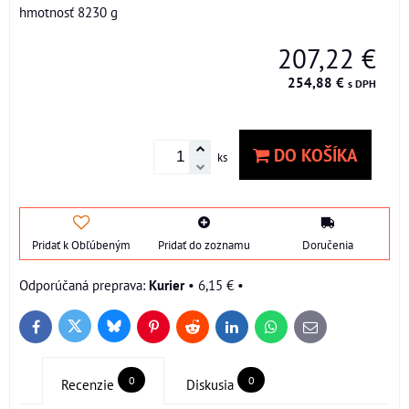
hmotnosť 8230 g
207,22 €
254,88 €
s DPH
DO KOŠÍKA
ks
Pridať k Obľúbeným
Pridať do zoznamu
Doručenia
Kurier
•
6,15 €
•
Bluesky
Twitter
Facebook
Pinterest
Reddit
LinkedIn
WhatsApp
E-
mail
0
0
Recenzie
Diskusia