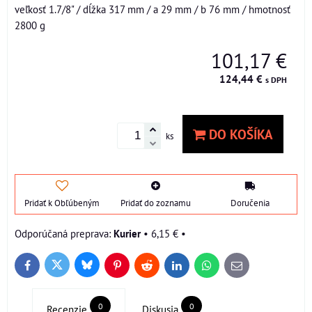
veľkosť 1.7/8" / dĺžka 317 mm / a 29 mm / b 76 mm / hmotnosť
2800 g
101,17 €
124,44 €
s DPH
DO KOŠÍKA
ks
Pridať k Obľúbeným
Pridať do zoznamu
Doručenia
Kurier
•
6,15 €
•
Bluesky
Twitter
Facebook
Pinterest
Reddit
LinkedIn
WhatsApp
E-
mail
0
0
Recenzie
Diskusia