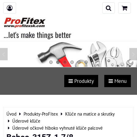
...let's make things better
Produkty
Menu
Úvod
Produkty-ProFitex
Kľúče na matice a skrutky
Úderové kľúče
Úderové očkové hlboko vyhnuté kľúče palcové