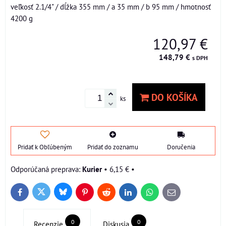
veľkosť 2.1/4" / dĺžka 355 mm / a 35 mm / b 95 mm / hmotnosť
4200 g
120,97 €
148,79 €
s DPH
DO KOŠÍKA
ks
Pridať k Obľúbeným
Pridať do zoznamu
Doručenia
Kurier
•
6,15 €
•
Bluesky
Twitter
Facebook
Pinterest
Reddit
LinkedIn
WhatsApp
E-
mail
0
0
Recenzie
Diskusia