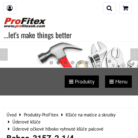
...let's make things better
Produkty
Menu
Úvod
Produkty-ProFitex
Kľúče na matice a skrutky
Úderové kľúče
Úderové očkové hlboko vyhnuté kľúče palcové