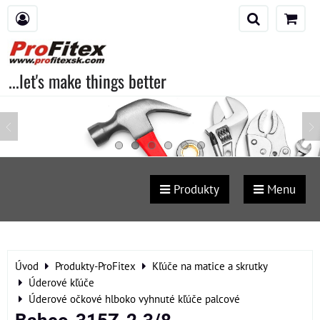
...let's make things better
Produkty
Menu
Úvod
Produkty-ProFitex
Kľúče na matice a skrutky
Úderové kľúče
Úderové očkové hlboko vyhnuté kľúče palcové