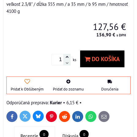
veľkosť 2.3/8" / dĺžka 355 mm / a 35 mm / b 95 mm / hmotnosť
4100 g
127,56 €
156,90 €
s DPH
DO KOŠÍKA
ks
Pridať k Obľúbeným
Pridať do zoznamu
Doručenia
Kurier
•
6,15 €
•
Bluesky
Twitter
Facebook
Pinterest
Reddit
LinkedIn
WhatsApp
E-
mail
0
0
Recenzie
Diskusia