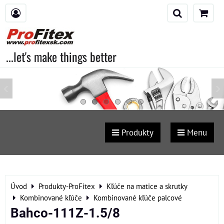
...let's make things better
Produkty
Menu
Úvod
Produkty-ProFitex
Kľúče na matice a skrutky
Kombinované kľúče
Kombinované kľúče palcové
Bahco-111Z-1.5/8