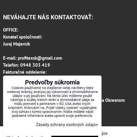
NEVÁHAJTE NÁS KONTAKTOVAŤ:
OFFICE:
Konateľ spoločnosti:
Juraj Majerník
E-mail:
profitexsk@gmail.com
Telefón:
0948 303 419
Fakturačné oddelenie:
invoice.profitexsk@gmail.com
Predvoľby súkromia
IČO: 36313157
Cookies používame na zlepšenie vašej návštevy tejto
webovej stránky, analýzu jej výkonnosti a zhromažďovanie
IČ DPH: SK 2020182615
údajov o jej používaní. Na tento účel môžeme použiť
Firma je zapísaná v obchodnom registri vedenom na Okresnom
nástroje a služby tretích strán a zhromaždené údaje sa
môžu preniesť k partnerom v EÚ, USA alebo iných
súde v Trenčíne, vložka č.12066/R odd. s.r.o.
krajinách. Kliknutím na „Prijať všetky cookies“ vyjadrujete
svoj súhlas s týmto spracovaním. Nižšie môžete nájsť
podrobné informácie alebo upraviť svoje preferencie.
Facebook
Zásady ochrany osobných údajov
Predvoľby súkromia
Zásady ochrany osobných údajov