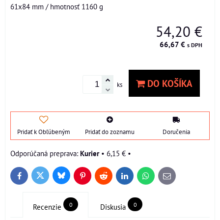
61x84 mm / hmotnosť 1160 g
54,20 €
66,67 €
s DPH
DO KOŠÍKA
ks
Pridať k Obľúbeným
Pridať do zoznamu
Doručenia
Kurier
•
6,15 €
•
Bluesky
Twitter
Facebook
Pinterest
Reddit
LinkedIn
WhatsApp
E-
mail
0
0
Recenzie
Diskusia