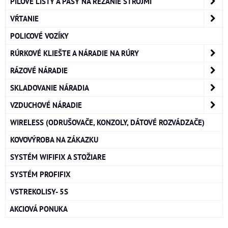
PÍLOVÉ LISTY A PÁSY NA REZANIE STROJMI
VŔTANIE
POLICOVÉ VOZÍKY
RÚRKOVÉ KLIEŠTE A NÁRADIE NA RÚRY
RÁZOVÉ NÁRADIE
SKLADOVANIE NÁRADIA
VZDUCHOVÉ NÁRADIE
WIRELESS (ODRUŠOVAČE, KONZOLY, DÁTOVÉ ROZVÁDZAČE)
KOVOVÝROBA NA ZÁKAZKU
SYSTÉM WIFIFIX A STOŽIARE
SYSTÉM PROFIFIX
VSTREKOLISY- 5S
AKCIOVÁ PONUKA