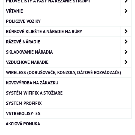
PÍLOVÉ LISTY A PÁSY NA REZANIE STROJMI
VŔTANIE
POLICOVÉ VOZÍKY
RÚRKOVÉ KLIEŠTE A NÁRADIE NA RÚRY
RÁZOVÉ NÁRADIE
SKLADOVANIE NÁRADIA
VZDUCHOVÉ NÁRADIE
WIRELESS (ODRUŠOVAČE, KONZOLY, DÁTOVÉ ROZVÁDZAČE)
KOVOVÝROBA NA ZÁKAZKU
SYSTÉM WIFIFIX A STOŽIARE
SYSTÉM PROFIFIX
VSTREKOLISY- 5S
AKCIOVÁ PONUKA