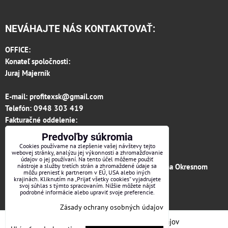
NEVÁHAJTE NÁS KONTAKTOVAŤ:
OFFICE:
Konateľ spoločnosti:
Juraj Majerník
E-mail:
profitexsk@gmail.com
Telefón:
0948 303 419
Fakturačné oddelenie:
invoice.profitexsk@gmail.com
Predvoľby súkromia
IČO: 36313157
Cookies používame na zlepšenie vašej návštevy tejto
webovej stránky, analýzu jej výkonnosti a zhromažďovanie
IČ DPH: SK 2020182615
údajov o jej používaní. Na tento účel môžeme použiť
Firma je zapísaná v obchodnom registri vedenom na Okresnom
nástroje a služby tretích strán a zhromaždené údaje sa
môžu preniesť k partnerom v EÚ, USA alebo iných
súde v Trenčíne, vložka č.12066/R odd. s.r.o.
krajinách. Kliknutím na „Prijať všetky cookies“ vyjadrujete
svoj súhlas s týmto spracovaním. Nižšie môžete nájsť
podrobné informácie alebo upraviť svoje preferencie.
Facebook
Zásady ochrany osobných údajov
Predvoľby súkromia
Zásady ochrany osobných údajov