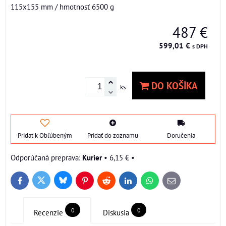
115x155 mm / hmotnosť 6500 g
487 €
599,01 €
s DPH
DO KOŠÍKA
ks
Pridať k Obľúbeným
Pridať do zoznamu
Doručenia
Kurier
•
6,15 €
•
Bluesky
Twitter
Facebook
Pinterest
Reddit
LinkedIn
WhatsApp
E-
mail
0
0
Recenzie
Diskusia