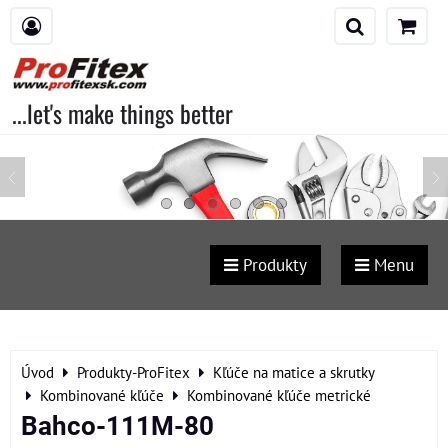
...let's make things better
Produkty
Menu
Úvod
Produkty-ProFitex
Kľúče na matice a skrutky
Kombinované kľúče
Kombinované kľúče metrické
Bahco-111M-80