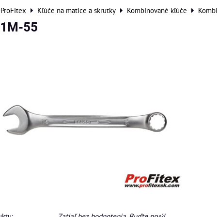
-ProFitex
Kľúče na matice a skrutky
Kombinované kľúče
Kombi
11M-55
ktu:
Zatiaľ bez hodnotenia. Buďte prvý!