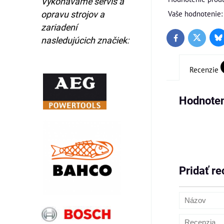
Vykonávame servis a
Vaše hodnotenie:
opravu strojov a
zariadení
nasledujúcich značiek:
Bl
Twitter
Facebook
Recenzie
Hodnoten
Pridať re