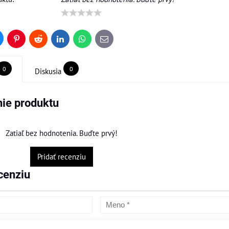
uesky
Pinterest
Reddit
LinkedIn
WhatsApp
E-
mail
0
0
Diskusia
ie produktu
Zatiaľ bez hodnotenia. Buďte prvý!
Pridať recenziu
cenziu