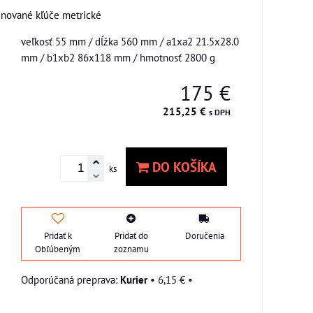
nované kľúče metrické
veľkosť 55 mm / dĺžka 560 mm / a1xa2 21.5x28.0
mm / b1xb2 86x118 mm / hmotnosť 2800 g
175 €
215,25 €
s DPH
DO KOŠÍKA
ks
Pridať k
Pridať do
Doručenia
Obľúbeným
zoznamu
Kurier
•
6,15 €
•